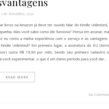
svantagens
3 de Setembro, 2020
 livros na Amazon já deve ter ouvido falar do Kindle Unlimited,
ompanhia. Mas você sabe como ele funciona? Pensa em assinar, m
t eu conto a minha experiência com o serviço e as vantagens
 Kindle Unlimited? Em primeiro lugar, a assinatura do KU (ter
avor) custa R$ 19,90 por mês. Sendo seu primeiro cadastro 
ara você experimentar, o que é um ótimo período para você dar…
READ MORE
No Commen