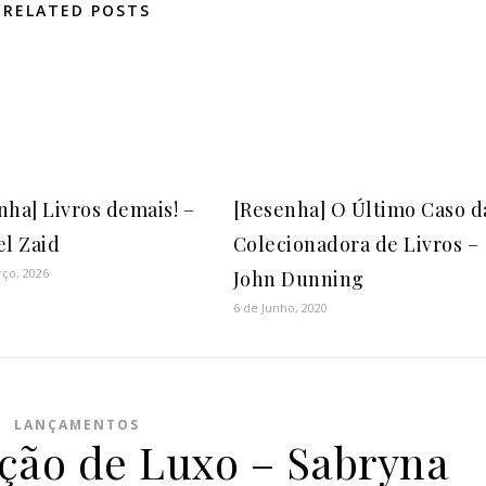
RELATED POSTS
nha] Livros demais! –
[Resenha] O Último Caso d
el Zaid
Colecionadora de Livros –
rço, 2026
John Dunning
6 de Junho, 2020
LANÇAMENTOS
ição de Luxo – Sabryna