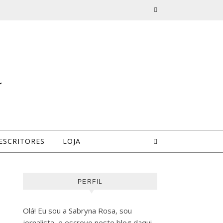
a
ESCRITORES
LOJA
PERFIL
Olá! Eu sou a Sabryna Rosa, sou
jornalista, e escrevo neste blog daqui