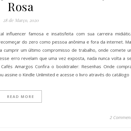
Rosa
28 de Março, 2020
l influencer famosa e insatisfeita com sua carreira midiátic
e recomeçar do zero como pessoa anônima e fora da internet. M
sa cumprir um último compromisso de trabalho, onde comete 
desse erro revelam que uma vez exposta, nada nunca volta a s
o Cafés Amargos Confira o booktrailer: Resenhas Onde compr
 assine o Kindle Unlimited e acesse o livro através do catálogo
READ MORE
2 Commen