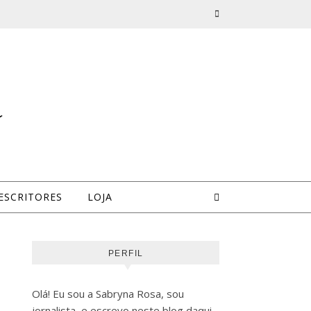
a
ESCRITORES
LOJA
PERFIL
Olá! Eu sou a Sabryna Rosa, sou
jornalista, e escrevo neste blog daqui