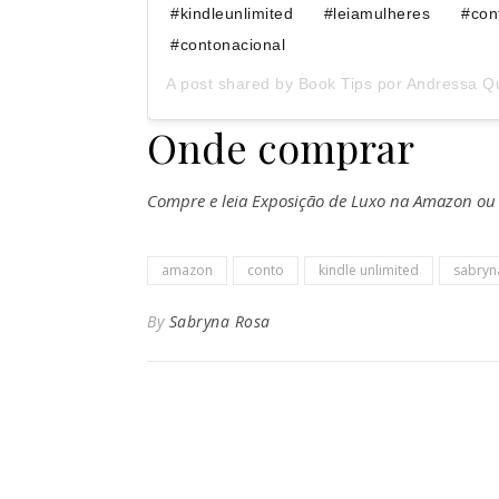
#kindleunlimited #leiamulheres #cont
#contonacional
A post shared by
Book Tips por Andressa Q
Onde comprar
Compre e leia Exposição de Luxo na Amazon ou as
amazon
conto
kindle unlimited
sabryn
By
Sabryna Rosa