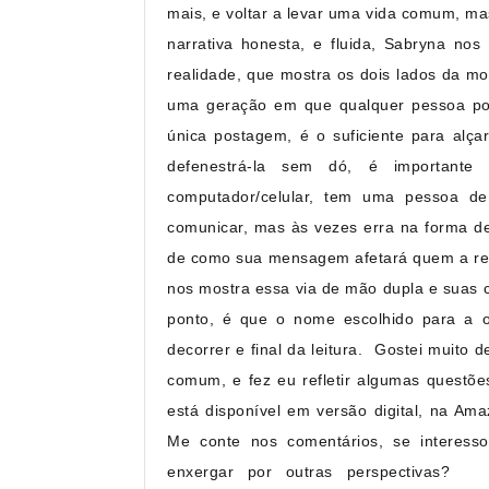
mais, e voltar a levar uma vida comum, mas
narrativa honesta, e fluida, Sabryna nos
realidade, que mostra os dois lados da m
uma geração em que qualquer pessoa pode
única postagem, é o suficiente para alç
defenestrá-la sem dó, é important
computador/celular, tem uma pessoa de
comunicar, mas às vezes erra na forma de
de como sua mensagem afetará quem a rec
nos mostra essa via de mão dupla e suas c
ponto, é que o nome escolhido para a ob
decorrer e final da leitura.⁣ ⁣ Gostei muito
comum, e fez eu refletir algumas questões
está disponível em versão digital, na Amaz
Me conte nos comentários, se interess
enxergar por outras perspectivas?⁣ ⁣ 