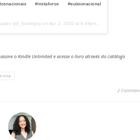
osnacionais #instalivros #euleionacional
uadro
(@_booktips) on
Apr 3, 2020 at 5:49pm PDT
sine o Kindle Unlimited e acesse o livro através do catálogo
a rosa
2 Commen