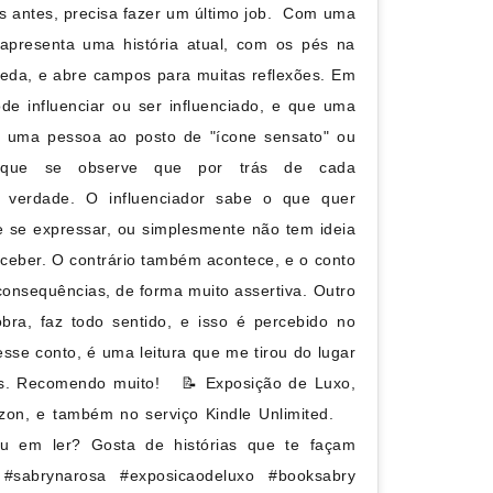
 antes, precisa fazer um último job.⁣ ⁣ Com uma
 apresenta uma história atual, com os pés na
oeda, e abre campos para muitas reflexões. Em
 influenciar ou ser influenciado, e que uma
ar uma pessoa ao posto de "ícone sensato" ou
e que se observe que por trás de cada
 verdade. O influenciador sabe o que quer
 se expressar, ou simplesmente não tem ideia
eber. O contrário também acontece, e o conto
onsequências, de forma muito assertiva.⁣ Outro
ra, faz todo sentido, e isso é percebido no
 desse conto, é uma leitura que me tirou do lugar
. Recomendo muito!⁣ ⁣ ⁣ 📝 Exposição de Luxo,
on, e também no serviço Kindle Unlimited. ⁣ ⁣ ⁣
ou em ler? Gosta de histórias que te façam
⁣ #sabrynarosa #exposicaodeluxo #booksabry