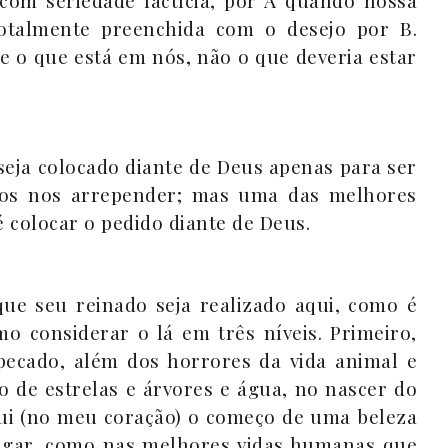
 com seriedade factícia, por A quando nossa
totalmente preenchida com o desejo por B.
e o que está em nós, não o que deveria estar
seja colocado diante de Deus apenas para ser
os nos arrepender; mas uma das melhores
 colocar o pedido diante de Deus.
 que seu reinado seja realizado aqui, como é
mo considerar o lá em três níveis. Primeiro,
ado, além dos horrores da vida animal e
de estrelas e árvores e água, no nascer do
qui (no meu coração) o começo de uma beleza
ugar, como nas melhores vidas humanas que