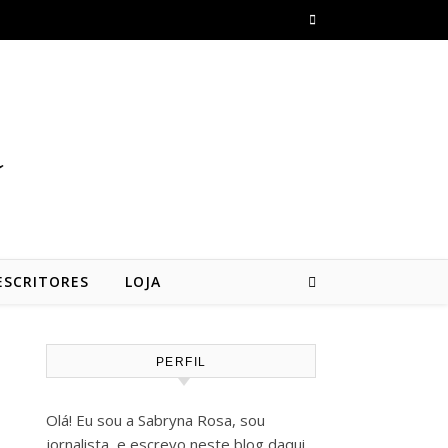
a
ESCRITORES
LOJA
PERFIL
Olá! Eu sou a Sabryna Rosa, sou
jornalista, e escrevo neste blog daqui