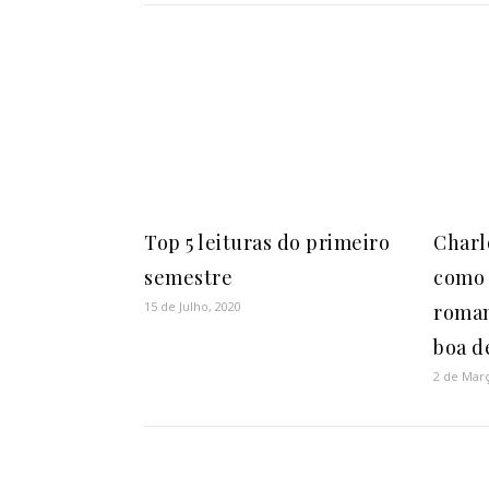
Top 5 leituras do primeiro
Charlo
semestre
como 
15 de Julho, 2020
roman
boa d
2 de Març