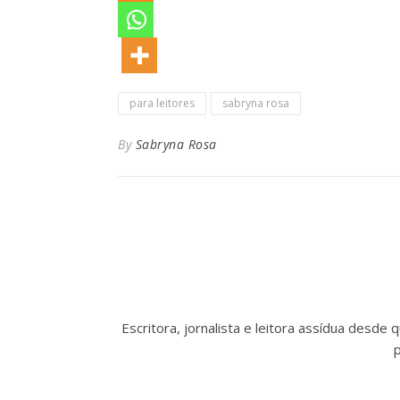
para leitores
sabryna rosa
By
Sabryna Rosa
Escritora, jornalista e leitora assídua desde
p