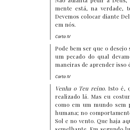
Não adianta pedir a Deus,
mente está, na verdade, 
Devemos colocar diante Del
em nós.
Carta IV
Pode bem ser que o desejo 
um pecado do qual devam
maneiras de aprender isso é
Carta IV
Venha o Teu reino
. Isto é,
realizado lá. Mas eu costu
como em um mundo sem pec
humana; no comportamento 
Sol e no vento. Que haja a
semelhante. Em segundo l