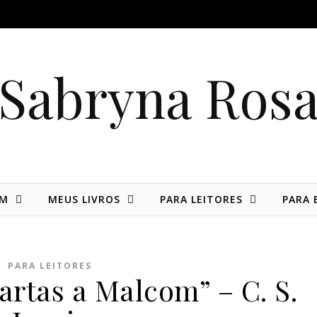
Sabryna Ros
IM
MEUS LIVROS
PARA LEITORES
PARA 
PARA LEITORES
artas a Malcom” – C. S.