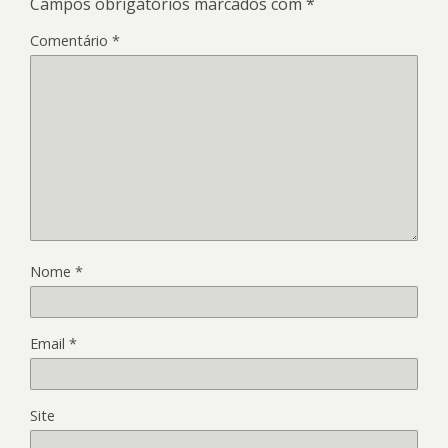
Campos obrigatórios marcados com
*
Comentário
*
Nome
*
Email
*
Site