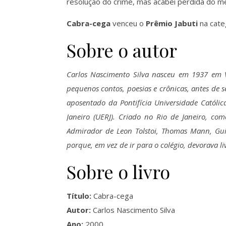
resolução do crime, mas acabei perdida do mei
Cabra-cega
venceu o
Prêmio Jabuti
na cate
Sobre o autor
Carlos Nascimento Silva nasceu em 1937 em Va
pequenos contos, poesias e crônicas, antes de s
aposentado da Pontifícia Universidade Católic
Janeiro (UERJ). Criado no Rio de Janeiro, co
Admirador de Leon Tolstoi, Thomas Mann, Gu
porque, em vez de ir para o colégio, devorava li
Sobre o livro
Título:
Cabra-cega
Autor:
Carlos Nascimento Silva
Ano:
2000