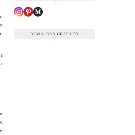
de
am
to
DOWNLOAD GRATUITO
ra
ma
or
 e
de