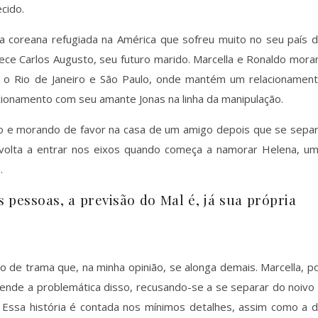
cido.
 coreana refugiada na América que sofreu muito no seu país 
ece Carlos Augusto, seu futuro marido. Marcella e Ronaldo mor
ntre o Rio de Janeiro e São Paulo, onde mantém um relacionamen
acionamento com seu amante Jonas na linha da manipulação.
o e morando de favor na casa de um amigo depois que se sepa
só volta a entrar nos eixos quando começa a namorar Helena, u
.
pessoas, a previsão do Mal é, já sua própria
de trama que, na minha opinião, se alonga demais. Marcella, p
tende a problemática disso, recusando-se a se separar do noivo
. Essa história é contada nos mínimos detalhes, assim como a 