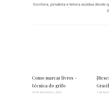
Escritora, jornalista e leitora assídua desde
p
Como marcar livros –
[Rese
técnica do grifo
Graci
18 de Novembro, 2024
7 de Abril