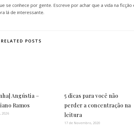
 que se conhece por gente. Escreve por achar que a vida na ficção 
ra lá de interessante.
RELATED POSTS
nha] Angústia –
5 dicas para você não
liano Ramos
perder a concentração na
, 2026
leitura
17 de Novembro, 2020