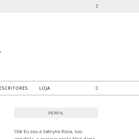
a
ESCRITORES
LOJA
PERFIL
Olá! Eu sou a Sabryna Rosa, sou
jornalista, e escrevo neste blog daqui