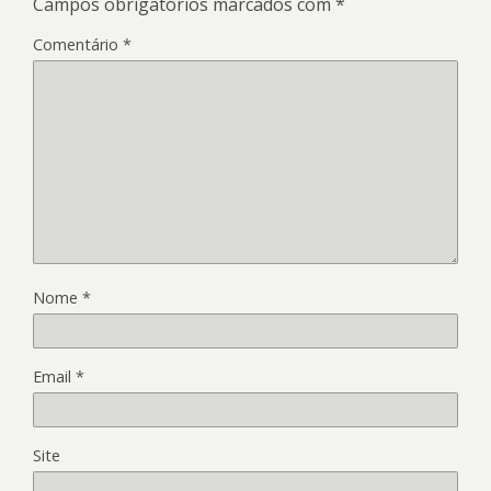
Campos obrigatórios marcados com
*
Comentário
*
Nome
*
Email
*
Site