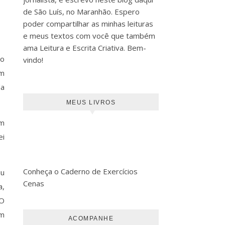
de São Luís, no Maranhão. Espero
poder compartilhar as minhas leituras
e meus textos com você que também
ama Leitura e Escrita Criativa. Bem-
no
vindo!
em
da
MEUS LIVROS
em
ei
Conheça o Caderno de Exercícios
iu
Cenas
a,
 O
um
ACOMPANHE