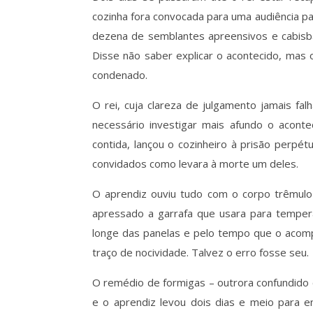
cozinha fora convocada para uma audiência pa
dezena de semblantes apreensivos e cabisba
Disse não saber explicar o acontecido, mas o
condenado.
O rei, cuja clareza de julgamento jamais 
necessário investigar mais afundo o acont
contida, lançou o cozinheiro à prisão perp
convidados como levara à morte um deles.
O aprendiz ouviu tudo com o corpo trêmulo 
apressado a garrafa que usara para tempera
longe das panelas e pelo tempo que o acomp
traço de nocividade. Talvez o erro fosse seu.
O remédio de formigas – outrora confundido 
e o aprendiz levou dois dias e meio para e