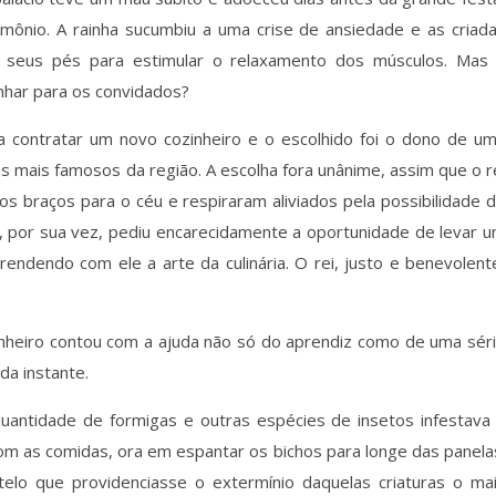
ônio. A rainha sucumbiu a uma crise de ansiedade e as criad
 seus pés para estimular o relaxamento dos músculos. Mas
inhar para os convidados?
ra contratar um novo cozinheiro e o escolhido foi o dono de u
os mais famosos da região. A escolha fora unânime, assim que o r
s braços para o céu e respiraram aliviados pela possibilidade 
o, por sua vez, pediu encarecidamente a oportunidade de levar 
endendo com ele a arte da culinária. O rei, justo e benevolent
inheiro contou com a ajuda não só do aprendiz como de uma sér
da instante.
uantidade de formigas e outras espécies de insetos infestava
 com as comidas, ora em espantar os bichos para longe das panela
elo que providenciasse o extermínio daquelas criaturas o ma