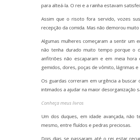
para alteá-la. O rei e a rainha estavam satisfei
Assim que o risoto fora servido, vozes sus
recepção da comida. Mas não demorou muito 
Algumas mulheres começaram a sentir um e
não tenha durado muito tempo porque o de
anfitriões não escaparam e em meia hora 
gemidos, dores, poças de vômito, lágrimas e
Os guardas correram em urgência a buscar 
intimados a ajudar na maior desorganização san
Conheça meus livros
Um dos duques, em idade avançada, não tev
mesmo, entre fluídos e pedras preciosas.
Dois dias se passaram até o rei estar recu