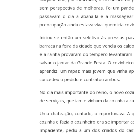
sem perspectiva de melhoras. Foi um pandem
passavam o dia a abaná-la e a massagear
preocupação ainda estava viva: quem iria coz
Iniciou-se então um seletivo às pressas pa
barraca na feira da cidade que vendia os cald
e a rainha provaram do tempero levantaram o
salvar o jantar da Grande Festa. O cozinheir
aprendiz, um rapaz mais jovem que vinha apr
concedeu o pedido e contratou ambos.
No dia mais importante do reino, o novo coz
de serviçais, que iam e vinham da cozinha a ca
Uma chateação, contudo, o importunava. A q
cozinha e fazia o cozinheiro ora se importar
Impaciente, pediu a um dos criados do cast