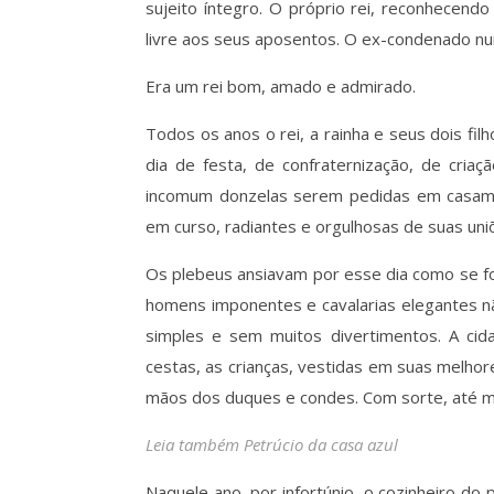
sujeito íntegro. O próprio rei, reconhecen
livre aos seus aposentos. O ex-condenado nu
Era um rei bom, amado e admirado.
Todos os anos o rei, a rainha e seus dois fi
dia de festa, de confraternização, de criaç
incomum donzelas serem pedidas em casame
em curso, radiantes e orgulhosas de suas uni
Os plebeus ansiavam por esse dia como se fos
homens imponentes e cavalarias elegantes n
simples e sem muitos divertimentos. A cida
cestas, as crianças, vestidas em suas melho
mãos dos duques e condes. Com sorte, até me
Leia também Petrúcio da casa azul
Naquele ano, por infortúnio, o cozinheiro do