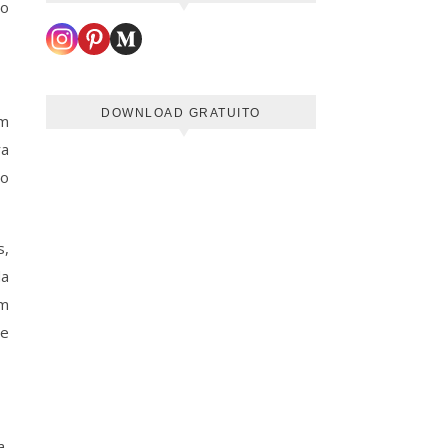
so
DOWNLOAD GRATUITO
um
ra
ão
s,
da
em
de
a,