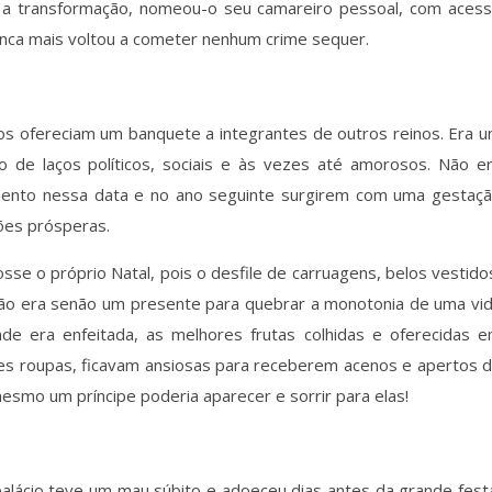
do a transformação, nomeou-o seu camareiro pessoal, com aces
nca mais voltou a cometer nenhum crime sequer.
lhos ofereciam um banquete a integrantes de outros reinos. Era 
ão de laços políticos, sociais e às vezes até amorosos. Não e
nto nessa data e no ano seguinte surgirem com uma gestaç
ões prósperas.
se o próprio Natal, pois o desfile de carruagens, belos vestido
ão era senão um presente para quebrar a monotonia de uma vi
de era enfeitada, as melhores frutas colhidas e oferecidas 
res roupas, ficavam ansiosas para receberem acenos e apertos 
smo um príncipe poderia aparecer e sorrir para elas!
 palácio teve um mau súbito e adoeceu dias antes da grande fest