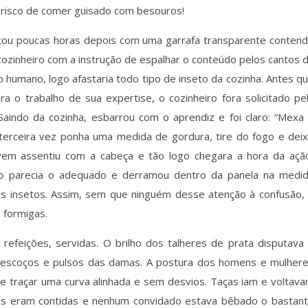
o risco de comer guisado com besouros!
tou poucas horas depois com uma garrafa transparente conten
cozinheiro com a instrução de espalhar o conteúdo pelos cantos 
o humano, logo afastaria todo tipo de inseto da cozinha. Antes q
a o trabalho de sua expertise, o cozinheiro fora solicitado pe
 Saindo da cozinha, esbarrou com o aprendiz e foi claro: “Mexa
a terceira vez ponha uma medida de gordura, tire do fogo e dei
vem assentiu com a cabeça e tão logo chegara a hora da açã
údo parecia o adequado e derramou dentro da panela na medi
os insetos. Assim, sem que ninguém desse atenção à confusão,
 formigas.
 refeições, servidas. O brilho dos talheres de prata disputava
pescoços e pulsos das damas. A postura dos homens e mulher
 e traçar uma curva alinhada e sem desvios. Taças iam e voltav
das eram contidas e nenhum convidado estava bêbado o bastan