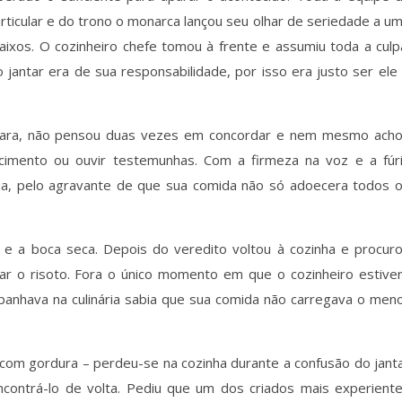
rticular e do trono o monarca lançou seu olhar de seriedade a u
ixos. O cozinheiro chefe tomou à frente e assumiu toda a culp
 jantar era de sua responsabilidade, por isso era justo ser ele
falhara, não pensou duas vezes em concordar e nem mesmo ach
ecimento ou ouvir testemunhas. Com a firmeza na voz e a fúr
étua, pelo agravante de que sua comida não só adoecera todos 
e a boca seca. Depois do veredito voltou à cozinha e procur
r o risoto. Fora o único momento em que o cozinheiro estive
anhava na culinária sabia que sua comida não carregava o men
com gordura – perdeu-se na cozinha durante a confusão do jant
ncontrá-lo de volta. Pediu que um dos criados mais experient