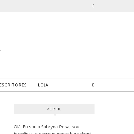
a
ESCRITORES
LOJA
PERFIL
Olá! Eu sou a Sabryna Rosa, sou
jornalista, e escrevo neste blog daqui