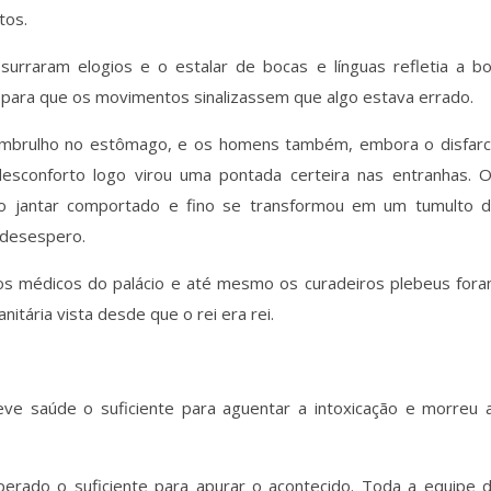
tos.
surraram elogios e o estalar de bocas e línguas refletia a b
para que os movimentos sinalizassem que algo estava errado.
mbrulho no estômago, e os homens também, embora o disfar
sconforto logo virou uma pontada certeira nas entranhas. 
o jantar comportado e fino se transformou em um tumulto 
 desespero.
os médicos do palácio e até mesmo os curadeiros plebeus for
itária vista desde que o rei era rei.
e saúde o suficiente para aguentar a intoxicação e morreu a
perado o suficiente para apurar o acontecido. Toda a equipe 