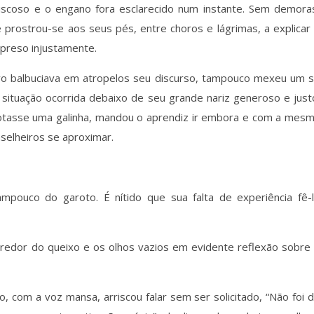
viscoso e o engano fora esclarecido num instante. Sem demora
e prostrou-se aos seus pés, entre choros e lágrimas, a explicar
 preso injustamente.
vo balbuciava em atropelos seu discurso, tampouco mexeu um 
ituação ocorrida debaixo de seu grande nariz generoso e just
asse uma galinha, mandou o aprendiz ir embora e com a mes
elheiros se aproximar.
ampouco do garoto. É nítido que sua falta de experiência fê-
redor do queixo e os olhos vazios em evidente reflexão sobre
 com a voz mansa, arriscou falar sem ser solicitado, “Não foi 