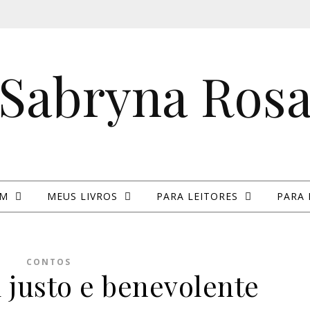
Sabryna Ros
IM
MEUS LIVROS
PARA LEITORES
PARA 
CONTOS
i justo e benevolente