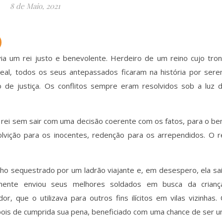
8 de Maio, 2021
ia um rei justo e benevolente. Herdeiro de um reino cujo tro
sleal, todos os seus antepassados ficaram na história por ser
e justiça. Os conflitos sempre eram resolvidos sob a luz 
 rei sem sair com uma decisão coerente com os fatos, para o b
olvição para os inocentes, redenção para os arrependidos. O r
ho sequestrado por um ladrão viajante e, em desespero, ela sa
amente enviou seus melhores soldados em busca da crianç
 que o utilizava para outros fins ilícitos em vilas vizinhas.
ois de cumprida sua pena, beneficiado com uma chance de ser 