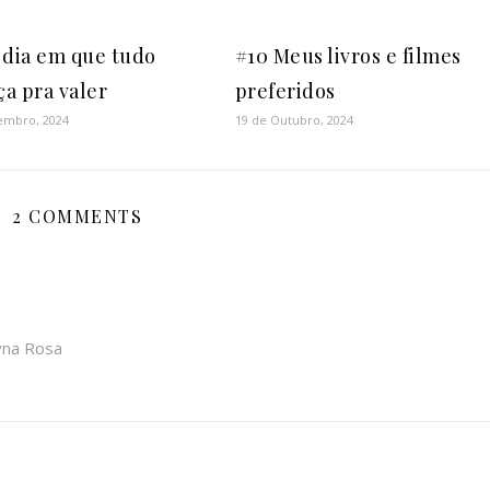
 dia em que tudo
#10 Meus livros e filmes
a pra valer
preferidos
embro, 2024
19 de Outubro, 2024
2 COMMENTS
yna Rosa