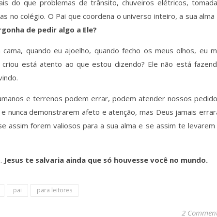
is do que problemas de trânsito, chuveiros elétricos, tomad
s no colégio. O Pai que coordena o universo inteiro, a sua alma
gonha de pedir algo a Ele?
 cama, quando eu ajoelho, quando fecho os meus olhos, eu 
o criou está atento ao que estou dizendo? Ele não está fazen
vindo.
 humanos e terrenos podem errar, podem atender nossos pedid
 e nunca demonstrarem afeto e atenção, mas Deus jamais errar
se assim forem valiosos para a sua alma e se assim te levarem
e.
Jesus te salvaria ainda que só houvesse você no mundo.
pai
para leitores
2 Commen