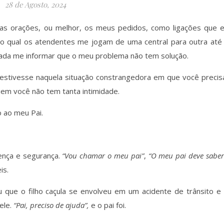
28 de Agosto, 2024
has orações, ou melhor, os meus pedidos, como ligações que 
no qual os atendentes me jogam de uma central para outra até
sada me informar que o meu problema não tem solução.
stivesse naquela situação constrangedora em que você precis
quem você não tem tanta intimidade.
 ao meu Pai.
sença e segurança.
“Vou chamar o meu pai”
,
“O meu pai deve saber
is.
que o filho caçula se envolveu em um acidente de trânsito e
ele.
“Pai, preciso de ajuda”,
e o pai foi.