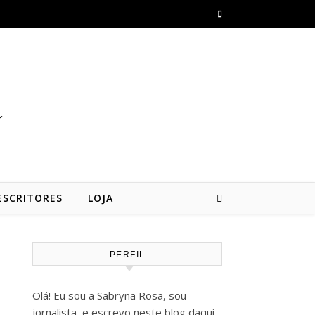
a
ESCRITORES
LOJA
PERFIL
Olá! Eu sou a Sabryna Rosa, sou
jornalista, e escrevo neste blog daqui