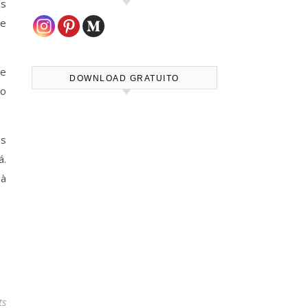
as
 e
me
DOWNLOAD GRATUITO
do
os
á.
 à
ts