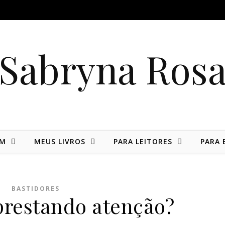
Sabryna Ros
IM
MEUS LIVROS
PARA LEITORES
PARA 
BASTIDORES
prestando atenção?