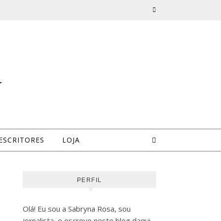
a
ESCRITORES
LOJA
PERFIL
Olá! Eu sou a Sabryna Rosa, sou
jornalista, e escrevo neste blog daqui