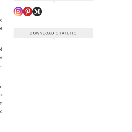
se
 e
DOWNLOAD GRATUITO
cê
er
 a
mo
ai
em
do