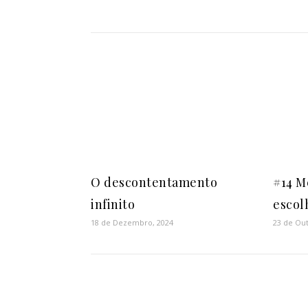
O descontentamento
#14 M
infinito
escol
18 de Dezembro, 2024
23 de Ou