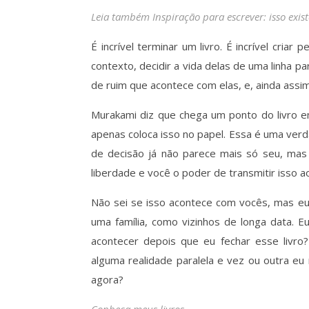
Leia também Inspiração para escrever: isso exist
É incrível terminar um livro. É incrível cri
contexto, decidir a vida delas de uma linha 
de ruim que acontece com elas, e, ainda assi
Murakami diz que chega um ponto do livro 
apenas coloca isso no papel. Essa é uma ver
de decisão já não parece mais só seu, ma
liberdade e você o poder de transmitir isso 
Não sei se isso acontece com vocês, mas 
uma família, como vizinhos de longa data. 
acontecer depois que eu fechar esse livro
alguma realidade paralela e vez ou outra eu
agora?