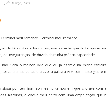
4 de Março, 2021
e. Terminei meu romance. Terminei meu romance.
o, ainda há ajustes e tudo mais, mas sabe há quanto tempo eu n
s, de inseguranças, de dúvida da minha própria capacidade.
não. Será o melhor livro que eu já escrevi na minha carreir
igitei as últimas cenas e cravei a palavra FIM com muito gosto 
e, ansiosa por terminar, ao mesmo tempo em que chorava com 
 das histórias, e enchia meu peito com uma empolgação que 