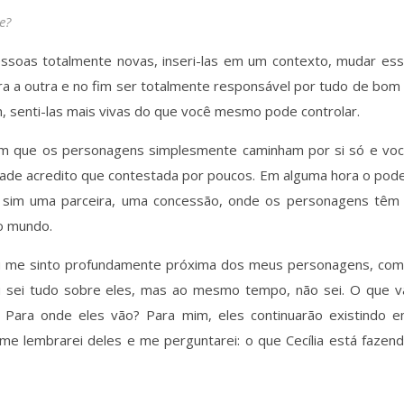
e?
ar pessoas totalmente novas, inseri-las em um contexto, mudar es
para a outra e no fim ser totalmente responsável por tudo de bom
m, senti-las mais vivas do que você mesmo pode controlar.
em que os personagens simplesmente caminham por si só e vo
dade acredito que contestada por poucos. Em alguma hora o pod
s sim uma parceira, uma concessão, onde os personagens têm
ao mundo.
eu me sinto profundamente próxima dos meus personagens, co
Eu sei tudo sobre eles, mas ao mesmo tempo, não sei. O que v
? Para onde eles vão? Para mim, eles continuarão existindo 
 me lembrarei deles e me perguntarei: o que Cecília está fazen